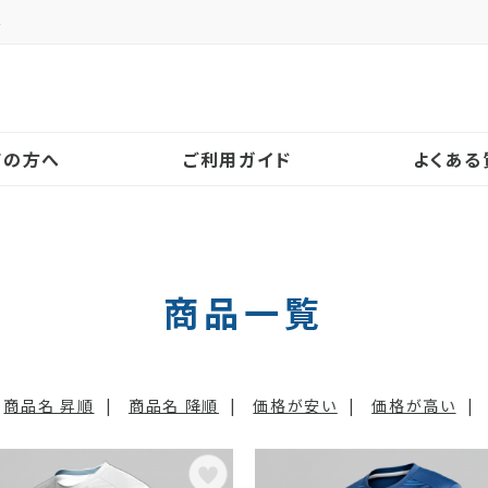
ン
！
ての方へ
ご利用ガイド
よくある
商品一覧
商品名 昇順
|
商品名 降順
|
価格が安い
|
価格が高い
|