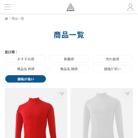
>
商品一覧
商品一覧
並び順：
おすすめ順
新着順
売れ筋順
商品名 昇順
商品名 降順
価格が安い
価格が高い