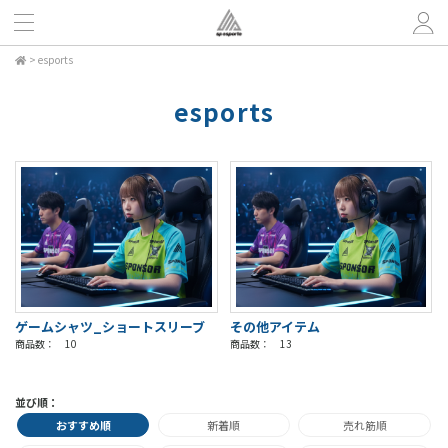
>
esports
esports
ゲームシャツ_ショートスリーブ
その他アイテム
商品数： 10
商品数： 13
並び順：
おすすめ順
新着順
売れ筋順