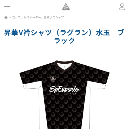
>
ゴルフ、セミオーダー、昇華ポロシャツ
昇華V衿シャツ（ラグラン）水玉 ブ
ラック