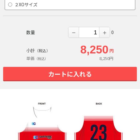
２XOサイズ
数量
0
－
＋
8,250
小計
円
（税込）
単価
8,250
円
（税込）
カートに入れる