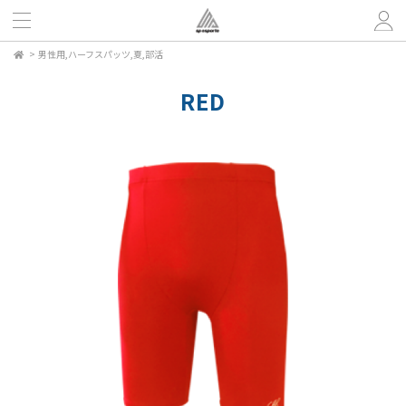
>
男性用,ハーフスパッツ,夏,部活
RED