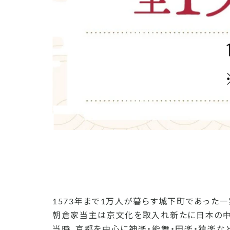
1573年まで1万人が暮らす城下町であった一
朝倉家当主は京文化を取入れ新たに日本の中
当時、京都を中心に神楽・能舞・田楽・猿楽な