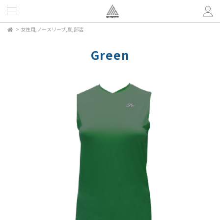
>
女性用,ノースリーブ,夏,部活
Green