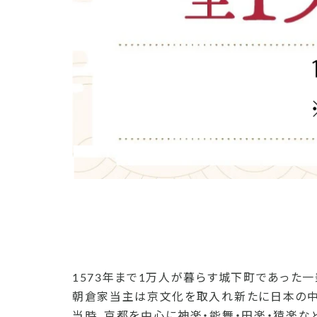
1573年まで1万人が暮らす城下町であった一
朝倉家当主は京文化を取入れ新たに日本の中
当時、京都を中心に神楽・能舞・田楽・猿楽な