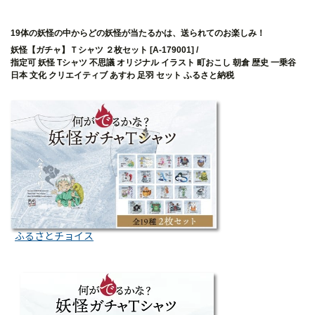
19体の妖怪の中からどの妖怪が当たるかは、送られてのお楽しみ！
妖怪【ガチャ】Ｔシャツ ２枚セット [A-179001] /
指定可 妖怪 Tシャツ 不思議 オリジナル イラスト 町おこし 朝倉 歴史 一乗谷
日本 文化 クリエイティブ あすわ 足羽 セット ふるさと納税
ふるさとチョイス